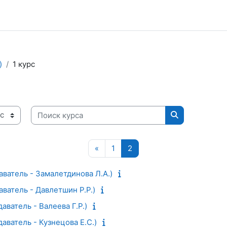
)
1 курс
Поиск курса
Поиск курса
Предыдущая страница
Страница 1
Страница 2
«
1
2
аватель - Замалетдинова Л.А.)
аватель - Давлетшин Р.Р.)
даватель - Валеева Г.Р.)
даватель - Кузнецова Е.С.)