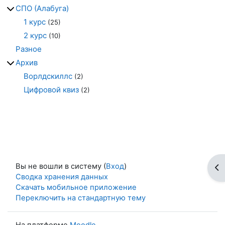
СПО (Алабуга)
1 курс
(25)
2 курс
(10)
Разное
Архив
Ворлдскиллс
(2)
Цифровой квиз
(2)
Вы не вошли в систему (
Вход
)
От
Сводка хранения данных
Скачать мобильное приложение
Переключить на стандартную тему
На платформе
Moodle